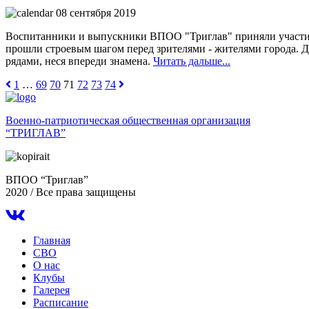
08 сентября 2019
Воспитанники и выпускники ВПОО "Триглав" приняли участи
прошли строевым шагом перед зрителями - жителями города. 
рядами, неся впереди знамена.
Читать дальше...
1
…
69
70
71
72
73
74
Военно-патриотическая общественная организация
“ТРИГЛАВ”
ВПОО “Триглав”
2020 / Все права защищены
Главная
СВО
О нас
Клубы
Галерея
Расписание