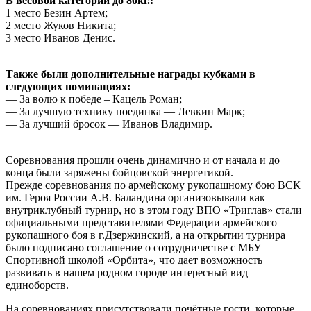
В весовой категории до 80кг.:
1 место Безин Артем;
2 место Жуков Никита;
3 место Иванов Денис.
Также были дополнительные награды кубками в
следующих номинациях:
— За волю к победе – Кацель Роман;
— За лучшую технику поединка — Левкин Марк;
— За лучший бросок — Иванов Владимир.
Соревнования прошли очень динамично и от начала и до
конца были заряжены бойцовской энергетикой.
Прежде соревнования по армейскому рукопашному бою ВСК
им. Героя России А.В. Баландина организовывали как
внутриклубный турнир, но в этом году ВПО «Триглав» стали
официальными представителями Федерации армейского
рукопашного боя в г.Дзержинский, а на открытии турнира
было подписано соглашение о сотрудничестве с МБУ
Спортивной школой «Орбита», что дает возможность
развивать в нашем родном городе интересный вид
единоборств.
На соревнованиях присутствовали почётные гости, которые