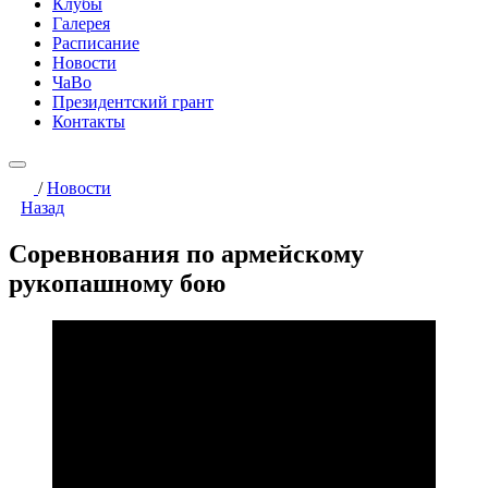
Клубы
Галерея
Расписание
Новости
ЧаВо
Президентский грант
Контакты
/
Новости
Назад
Соревнования по армейскому
рукопашному бою